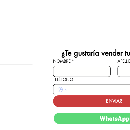
¿Te gustaría vender t
NOMBRE
*
APELL
TELÉFONO
ENVIAR
WhatsApp