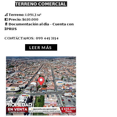
𝗧𝗘𝗥𝗥𝗘𝗡𝗢 𝗖𝗢𝗠𝗘𝗥𝗖𝗜𝗔𝗟
📐 𝗧𝗲𝗿𝗿𝗲𝗻𝗼: 1.091,3 m²
💵 𝗣𝗿𝗲𝗰𝗶𝗼: $630.000
📄 𝗗𝗼𝗰𝘂𝗺𝗲𝗻𝘁𝗮𝗰𝗶𝗼́𝗻 𝗮𝗹 𝗱𝗶́𝗮 – 𝗖𝘂𝗲𝗻𝘁𝗮 𝗰𝗼𝗻
𝗜𝗣𝗥𝗨𝗦
CONTÁCTANOS:
099 445 3154
LEER MÁS