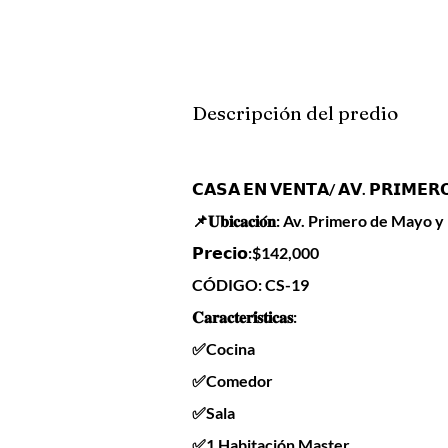
Descripción del predio
𝗖𝗔𝗦𝗔 𝗘𝗡 𝗩𝗘𝗡𝗧𝗔/ 𝗔𝗩. 𝗣𝗥𝗜𝗠𝗘𝗥
📌𝐔𝐛𝐢𝐜𝐚𝐜𝐢𝐨́𝐧: Av. Primero de May
𝗣𝗿𝗲𝗰𝗶𝗼:$142,000
CÓDIGO: CS-19
𝐂𝐚𝐫𝐚𝐜𝐭𝐞𝐫𝐢́𝐬𝐭𝐢𝐜𝐚𝐬:
✅Cocina
✅Comedor
✅Sala
✅1 Habitación Master