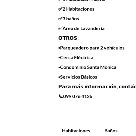
✅2 Habitaciones
✅3 baños
✅Área de Lavandería
𝗢𝗧𝗥𝗢𝗦:
▪️Parqueadero para 2 vehículos
▪️Cerca Eléctrica
▪️Condominio Santa Monica
▪️Servicios Básicos
𝗣𝗮𝗿𝗮 𝗺𝗮́𝘀 𝗶𝗻𝗳𝗼𝗿𝗺𝗮𝗰𝗶𝗼́𝗻, 𝗰𝗼𝗻𝘁𝗮́
📞099 076 4126
Habitaciones
Baños