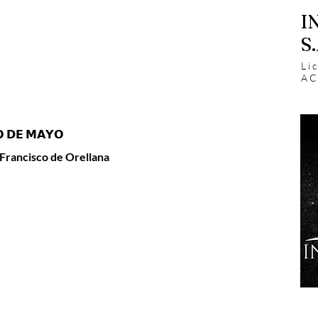
I
S.
Li
AC
𝗢 𝗗𝗘 𝗠𝗔𝗬𝗢
o y Francisco de Orellana