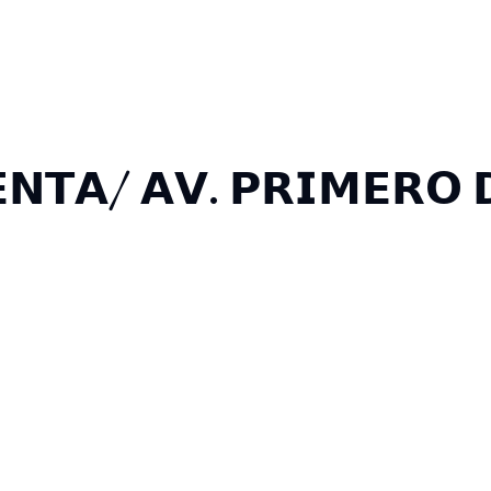
𝗡𝗧𝗔/ 𝗔𝗩. 𝗣𝗥𝗜𝗠𝗘𝗥𝗢 