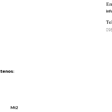
Em
in
Te
09
𝗰𝘁𝗲𝗻𝗼𝘀:
Mt2