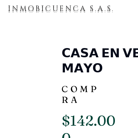
INMOBICUENCA S.A.S.
𝗖𝗔𝗦𝗔 𝗘𝗡 𝗩
𝗠𝗔𝗬𝗢
COMP
RA
$142.00