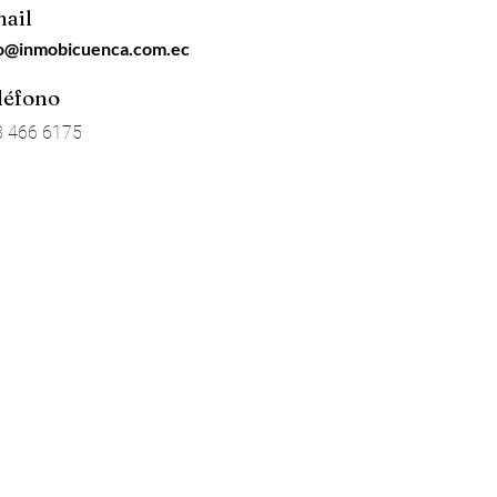
ail
fo@inmobicuenca.com.ec
léfono
8 466 6175