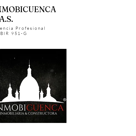
NMOBICUENCA
A.S.
cencia Profesional
BIR 951-G