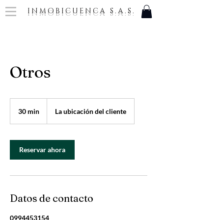
INMOBICUENCA S.A.S.
Otros
30 min
3
La ubicación del cliente
0
m
i
Reservar ahora
n
Datos de contacto
0994453154