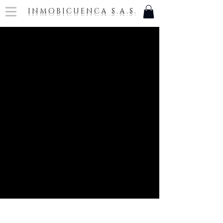
INMOBICUENCA S.A.S.
INMOBICUENCA
COMPRAR
Explora las opciones disponibles según